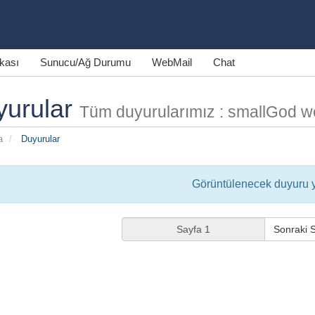
nkası
Sunucu/Ağ Durumu
WebMail
Chat
yurular
Tüm duyurularımız : smallGod 
a
Duyurular
Görüntülenecek duyuru 
Sonraki 