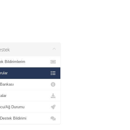
stek
 Bildirimlerim
ular
 Bankası
lar
cu/Ağ Durumu
estek Bildirimi