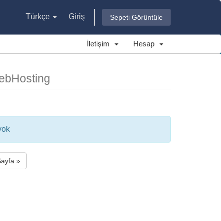
Türkçe
Giriş
Sepeti Görüntüle
İletişim
Hesap
webHosting
yok
Sayfa »