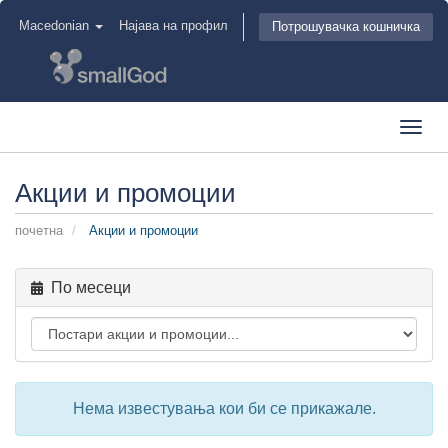
Macedonian
Најава на профил
Потрошувачка кошничка
Toggl
navig
Акции и промоции
почетна
Акции и промоции
По месеци
Нема известувања кои би се прикажале.