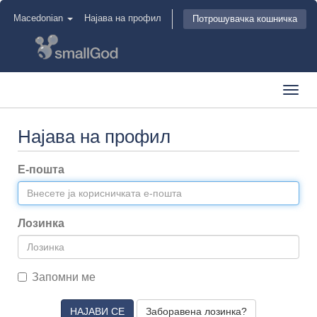
Macedonian
Најава на профил
Потрошувачка кошничка
Toggl
navig
Најава на профил
Е-пошта
Лозинка
Запомни ме
Заборавена лозинка?