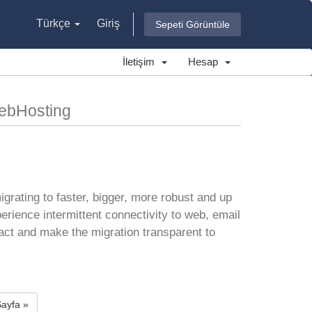
Türkçe
Giriş
Sepeti Görüntüle
İletişim
Hesap
webHosting
igrating to faster, bigger, more robust and up
rience intermittent connectivity to web, email
ct and make the migration transparent to
Sayfa »