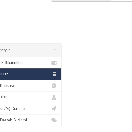
stek
 Bildirimlerim
ular
 Bankası
lar
cu/Ağ Durumu
estek Bildirimi