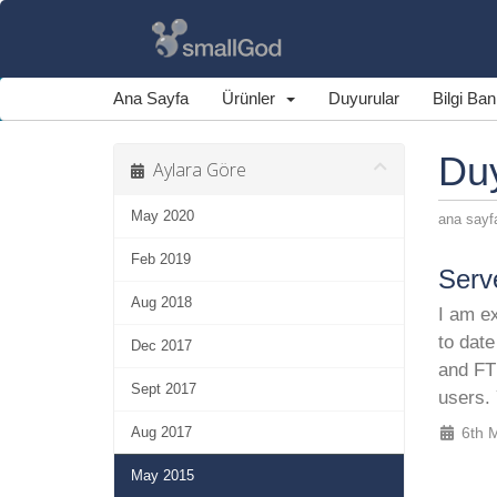
Ana Sayfa
Ürünler
Duyurular
Bilgi Ba
Du
Aylara Göre
May 2020
ana sayf
Feb 2019
Serv
Aug 2018
I am ex
to date
Dec 2017
and FT
Sept 2017
users. 
Aug 2017
6th 
May 2015