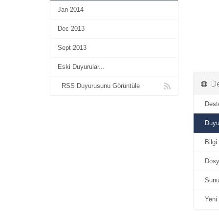
Jan 2014
Dec 2013
Sept 2013
Eski Duyurular...
De
RSS Duyurusunu Görüntüle
Destek
Duyur
Bilgi
Dosya
Sunu
Yeni D