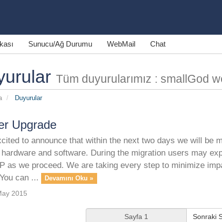
nkası
Sunucu/Ağ Durumu
WebMail
Chat
yurular
Tüm duyurularımız : smallGod 
a
Duyurular
er Upgrade
cited to announce that within the next two days we will be m
 hardware and software. During the migration users may expe
P as we proceed. We are taking every step to minimize impa
You can ...
Devamını Oku »
May 2015
Sonraki 