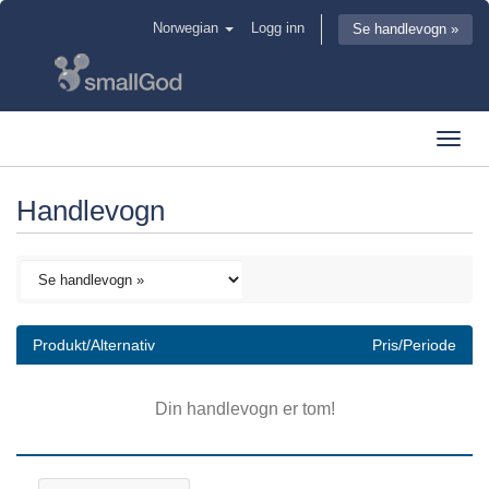
Norwegian
Logg inn
Se handlevogn »
Toggl
navig
Handlevogn
Produkt/Alternativ
Pris/Periode
Din handlevogn er tom!