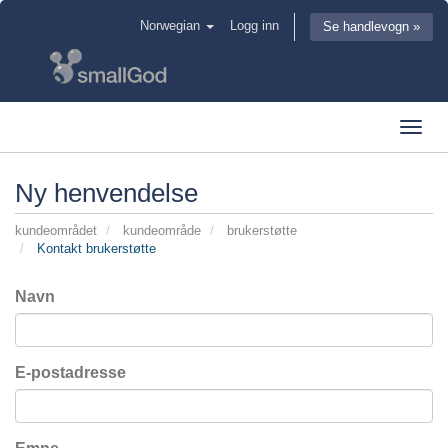
Norwegian
Logg inn
Se handlevogn »
Toggl
navig
Ny henvendelse
kundeområdet
kundeområde
brukerstøtte
Kontakt brukerstøtte
Navn
E-postadresse