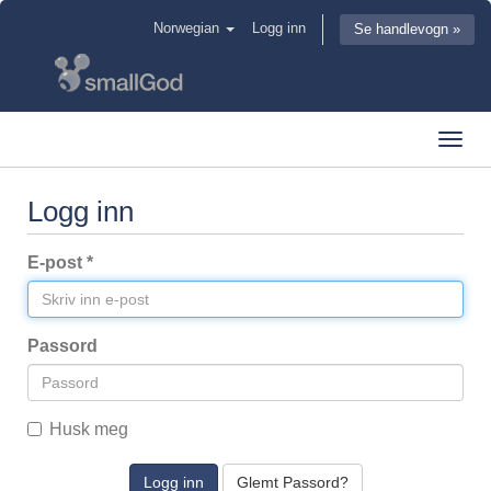
Norwegian
Logg inn
Se handlevogn »
Toggl
navig
Logg inn
E-post *
Passord
Husk meg
Glemt Passord?