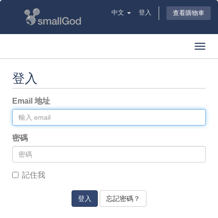
中文
登入
查看購物車
Toggl
navig
登入
Email 地址
密碼
記住我
忘記密碼？