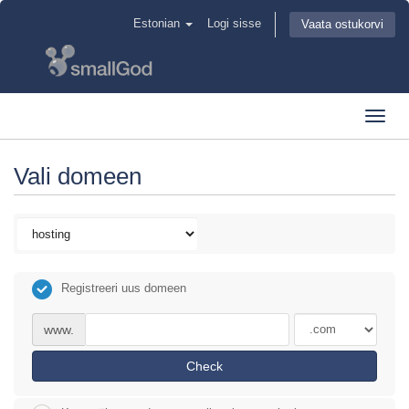
Estonian
Logi sisse
Vaata ostukorvi
Toggl
navig
Vali domeen
Registreeri uus domeen
www.
Check